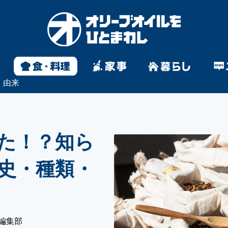
・由来
た！？知ら
史・種類・
編集部