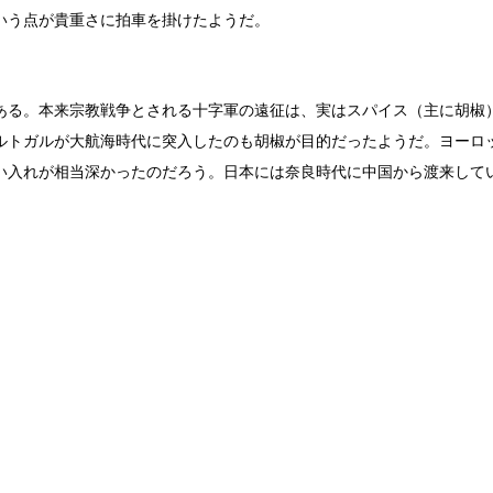
いう点が貴重さに拍車を掛けたようだ。
ある。本来宗教戦争とされる十字軍の遠征は、実はスパイス（主に胡椒
ルトガルが大航海時代に突入したのも胡椒が目的だったようだ。ヨーロ
い入れが相当深かったのだろう。日本には奈良時代に中国から渡来して