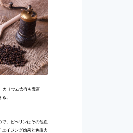
、カリウム含有も豊富
きる。
ので、ピぺリンはその他血
チエイジング効果と免疫力