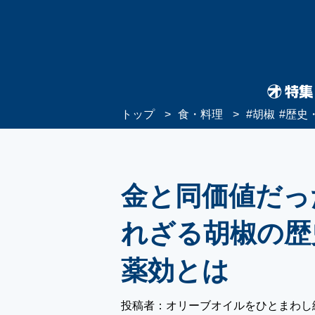
トップ
食・料理
#
胡椒
#
歴史
金と同価値だっ
れざる胡椒の歴
薬効とは
投稿者：オリーブオイルをひとまわし