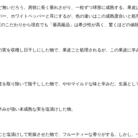
ど無いだろう。房状に長く垂れさがり、一粒ずつ球形に成熟する。果皮
パー、ホワイトペッパーと耳にするが、色の違いはこの成熟度合いと処
熟度のこだわりから現在でも「最高級品」は希少性が高く、驚くほどの値
の実を収穫し日干しにした物で、果皮ごと処理されるが、この果皮に辛
皮を取り除いて陰干しした物で、ややマイルドな味と辛みだ。生薬とし
辛みが強い未成熟な実を塩漬けした物。
ごと塩漬けして乾燥させた物で、フルーティーな香りがする。しかし、