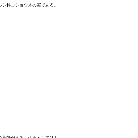
ルシ科コショウ木の実である。
の薬効がある。生薬としてはも