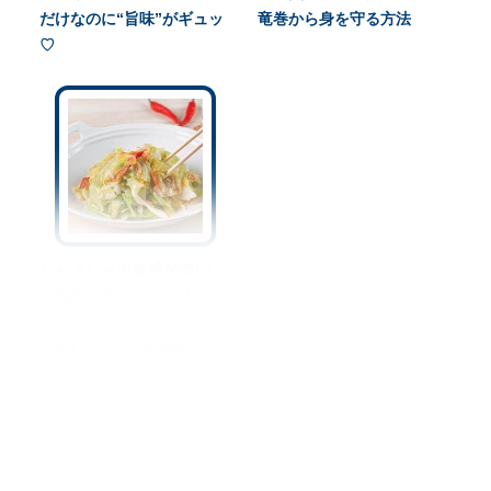
だけなのに“旨味”がギュッ
竜巻から身を守る方法
♡
シャキシャキ食感が嬉しい
♡無限に食べられる『キャ
ベツの塩もみ』のやり方＆
活用レシピ♪大量消費にもピ
ッタリ◎