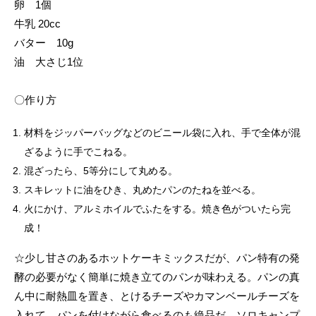
卵 1個
牛乳 20cc
バター 10g
油 大さじ1位
〇作り方
材料をジッパーバッグなどのビニール袋に入れ、手で全体が混
ざるように手でこねる。
混ざったら、5等分にして丸める。
スキレットに油をひき、丸めたパンのたねを並べる。
火にかけ、アルミホイルでふたをする。焼き色がついたら完
成！
☆少し甘さのあるホットケーキミックスだが、パン特有の発
酵の必要がなく簡単に焼き立てのパンが味わえる。パンの真
ん中に耐熱皿を置き、とけるチーズやカマンベールチーズを
入れて、パンを付けながら食べるのも絶品だ。ソロキャンプ