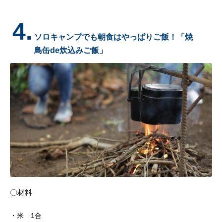
4.
ソロキャンプでも朝食はやっぱりご飯！「焼
鳥缶de炊込みご飯」
〇材料
米 1合