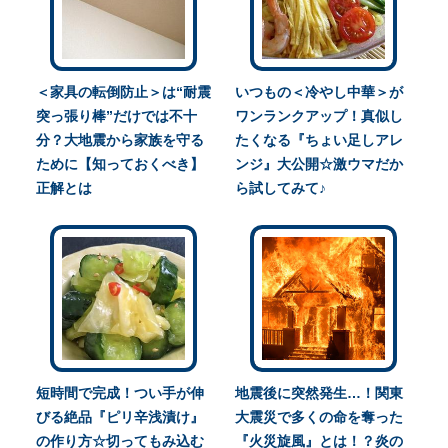
＜家具の転倒防止＞は“耐震
いつもの＜冷やし中華＞が
突っ張り棒”だけでは不十
ワンランクアップ！真似し
分？大地震から家族を守る
たくなる『ちょい足しアレ
ために【知っておくべき】
ンジ』大公開☆激ウマだか
正解とは
ら試してみて♪
短時間で完成！つい手が伸
地震後に突然発生…！関東
びる絶品『ピリ辛浅漬け』
大震災で多くの命を奪った
の作り方☆切ってもみ込む
『火災旋風』とは！？炎の