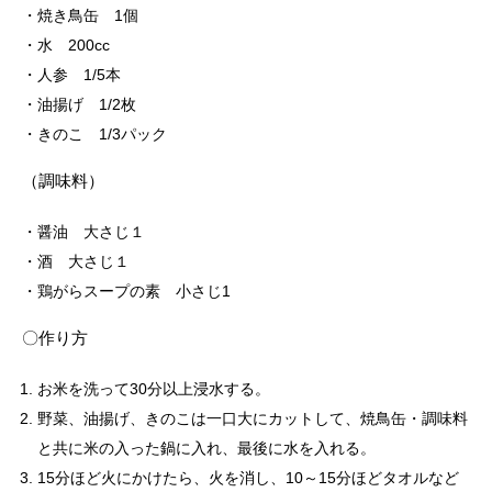
焼き鳥缶 1個
水 200cc
人参 1/5本
油揚げ 1/2枚
きのこ 1/3パック
（調味料）
醤油 大さじ１
酒 大さじ１
鶏がらスープの素 小さじ1
〇作り方
お米を洗って30分以上浸水する。
野菜、油揚げ、きのこは一口大にカットして、焼鳥缶・調味料
と共に米の入った鍋に入れ、最後に水を入れる。
15分ほど火にかけたら、火を消し、10～15分ほどタオルなど