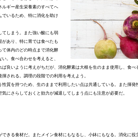
ネルギー産生栄養素のすべてへ
んでいるため、特に消化を助け
してしまう。また強い酸にも弱
程があり、特に胃では食べたも
って体内のどの時点まで消化酵
ない。食べ合わせを考えると、
れば良いように考えがちだが、消化酵素は大根を生のまま使用し、食べ
発揮される。調理の段階での利用を考えよう。
う性質を持つため、生のままで利用したい点は共通している。また揮発
空気にさらしておくと効力が減退してしまう点にも注意が必要だ。
ができる食材だ。またメイン食材にもなるし、小鉢にもなる。消化に役