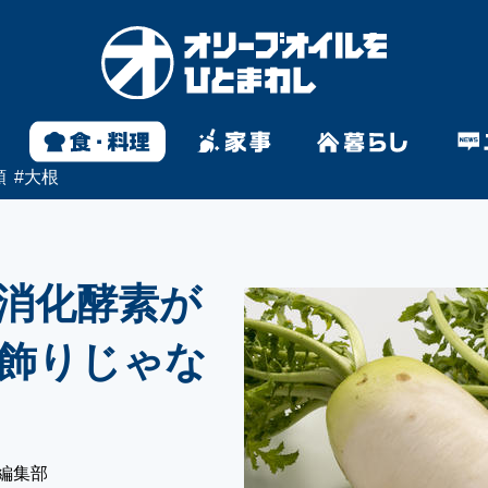
類
#
大根
消化酵素が
飾りじゃな
編集部