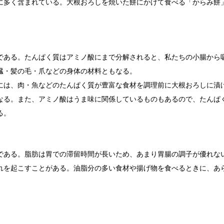
に多く含まれている。大根おろしを焼いた餅にかけて食べる「からみ餅
。
である。たんぱく質はアミノ酸にまで分解されると、私たちの小腸から
臓・髪の毛・爪などの身体の材料ともなる。
には、肉・魚などのたんぱく質が豊富な食材を調理前に大根おろしに漬
なる。また、アミノ酸はうま味に関係しているものもあるので、たんぱ
る。
である。脂肪は胃での滞留時間が長いため、あまり胃腸の調子が優れな
れを起こすことがある。油脂分の多い食材や揚げ物を食べるときに、あ