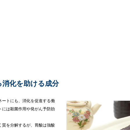
る消化を助ける成分
ネートにも、消化を促進する働
トには殺菌作用や発がん予防効
く質を分解するが、胃酸は強酸