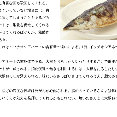
た有害な菌も殺菌してくれる。
まくいっていない場合には、身
に負けてしまうこともあるだろ
ートは、消化を促進してくれる
かせてくれるばかりか、殺菌作
ある。
これはイソチオシアネートの含有量の違いによる。特にイソチオシアネ
シアネートの前駆体である。大根をおろしたり切ったりすることで細胞
ートが生成される。消化促進の働きを利用するには、大根をおろしたり
大根おろしが添えられる。味わいをさっぱりさせてくれるうえ、脂の多
、焦げの過度な摂取は発がんが心配される。脂ののっているさんまは焦
もいくらか効力を発揮してくれるかもしれない。焼いたさんまに大根お