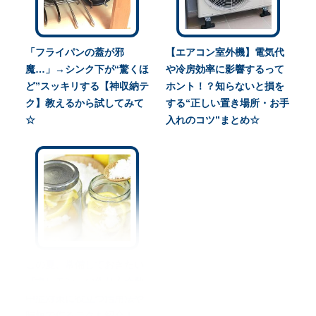
「フライパンの蓋が邪
【エアコン室外機】電気代
魔…」→シンク下が“驚くほ
や冷房効率に影響するって
ど”スッキリする【神収納テ
ホント！？知らないと損を
ク】教えるから試してみて
する“正しい置き場所・お手
☆
入れのコツ”まとめ☆
この夏、常備しておきたい
『塩レモン』の作り方☆熱
中症対策に役立つ活用法や
時短で作るテクも紹介！