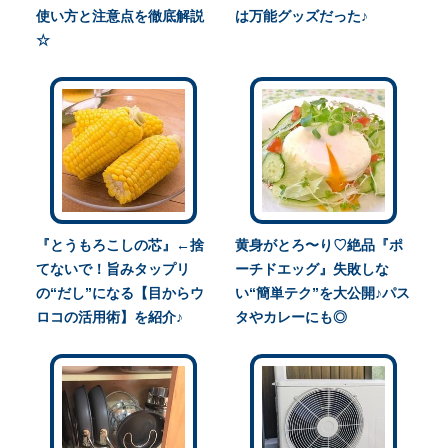
使い方と注意点を徹底解説
は万能グッズだった♪
☆
『とうもろこしの芯』←捨
黄身がとろ〜り♡絶品『ポ
てないで！旨みタップリ
ーチドエッグ』失敗しな
の“だし”になる【目からウ
い“簡単テク”を大公開♪パス
ロコの活用術】を紹介♪
タやカレーにも◎