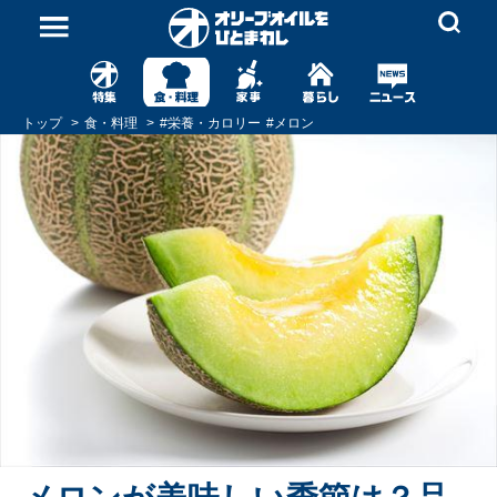
トップ
食・料理
#
栄養・カロリー
#
メロン