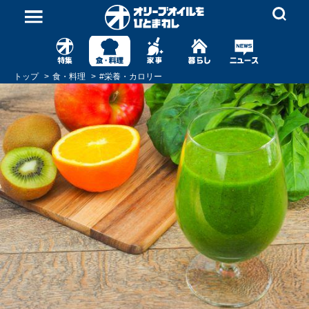
トップ
食・料理
#
栄養・カロリー