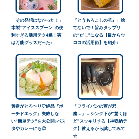
「その発想はなかった！」
『とうもろこしの芯』←捨
木製“アイススプーン”の便
てないで！旨みタップリ
利すぎる活用テク4選！実
の“だし”になる【目からウ
は万能グッズだった♪
ロコの活用術】を紹介♪
黄身がとろ〜り♡絶品『ポ
「フライパンの蓋が邪
ーチドエッグ』失敗しな
魔…」→シンク下が“驚くほ
い“簡単テク”を大公開♪パス
ど”スッキリする【神収納テ
タやカレーにも◎
ク】教えるから試してみて
☆