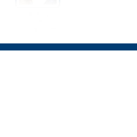
「朝、口臭が気になる…」
という人！“簡単にでき
る”予防法＆解消法を教える
から試してみて♪
オリーブオイルをひとまわしとは
料理を安全に楽しむために
運営会社