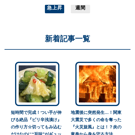
急上昇
週間
新着記事一覧
短時間で完成！つい手が伸
地震後に突然発生…！関東
びる絶品『ピリ辛浅漬け』
大震災で多くの命を奪った
の作り方☆切ってもみ込む
『火災旋風』とは！？炎の
だけなのに“旨味”がギュッ
竜巻から身を守る方法