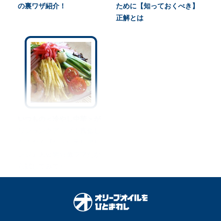
の裏ワザ紹介！
ために【知っておくべき】
正解とは
いつもの＜冷やし中華＞が
ワンランクアップ！真似し
たくなる『ちょい足しアレ
ンジ』大公開☆激ウマだか
ら試してみて♪