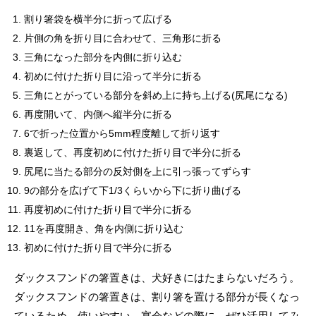
割り箸袋を横半分に折って広げる
片側の角を折り目に合わせて、三角形に折る
三角になった部分を内側に折り込む
初めに付けた折り目に沿って半分に折る
三角にとがっている部分を斜め上に持ち上げる(尻尾になる)
再度開いて、内側へ縦半分に折る
6で折った位置から5mm程度離して折り返す
裏返して、再度初めに付けた折り目で半分に折る
尻尾に当たる部分の反対側を上に引っ張ってずらす
9の部分を広げて下1/3くらいから下に折り曲げる
再度初めに付けた折り目で半分に折る
11を再度開き、角を内側に折り込む
初めに付けた折り目で半分に折る
ダックスフンドの箸置きは、犬好きにはたまらないだろう。
ダックスフンドの箸置きは、割り箸を置ける部分が長くなっ
ているため、使いやすい。宴会などの際に、ぜひ活用してみ