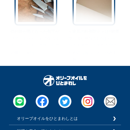
切れ味が悪くなった包丁が
＜家具の転倒防止＞は“耐震
『アルミホイル』で復活す
突っ張り棒”だけでは不十
るってホント！？砥石不要
分？大地震から家族を守る
の裏ワザ紹介！
ために【知っておくべき】
正解とは
オリーブオイルをひとまわしとは