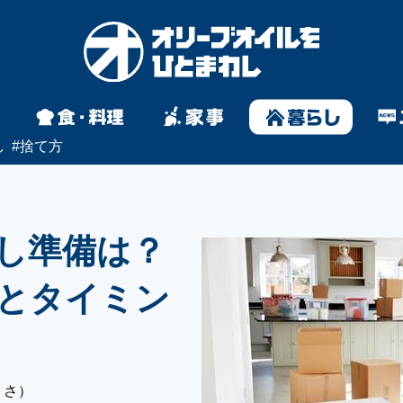
し
#
捨て方
し準備は？
とタイミン
りさ）