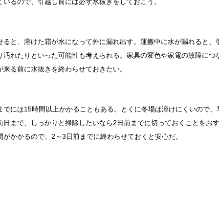
ているので、引越し前には必ず水抜きをしておこう。
せると、溶けた霜が水になって外に漏れ出す。運搬中に水が漏れると、
り汚れたりといった可能性も考えられる。家具の変色や家電の故障につ
が来る前に水抜きを終わらせておきたい。
までには15時間以上かかることもある。とくに冬場は溶けにくいので、
前日まで、しっかりと掃除したいなら2日前までに切っておくことをお
間がかかるので、2～3日前までに終わらせておくと安心だ。