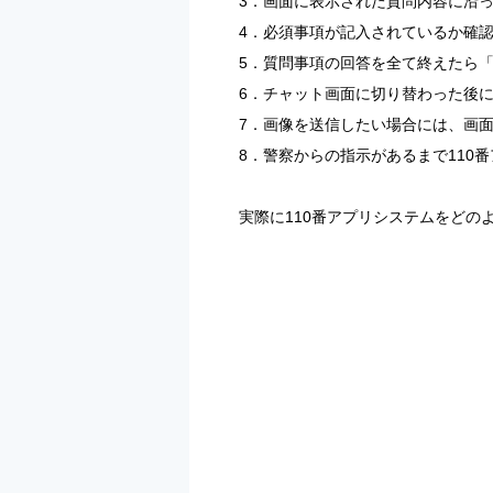
3．画面に表示された質問内容に沿
4．必須事項が記入されているか確
5．質問事項の回答を全て終えたら
6．チャット画面に切り替わった後
7．画像を送信したい場合には、画
8．警察からの指示があるまで110
実際に110番アプリシステムをど