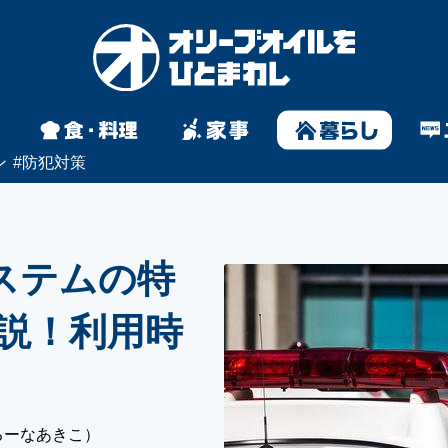
ン
#
防犯対策
システムの特
説！利用時
るーなあきこ）