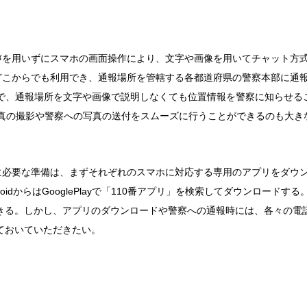
声を用いずにスマホの画面操作により、文字や画像を用いてチャット方式
のどこからでも利用でき、通報場所を管轄する各都道府県の警察本部に通
とで、通報場所を文字や画像で説明しなくても位置情報を警察に知らせる
写真の撮影や警察への写真の送付をスムーズに行うことができるのも大き
前に必要な準備は、まずそれぞれのスマホに対応する専用のアプリをダウ
AndroidからはGooglePlayで「110番アプリ」を検索してダウンロードする
きる。しかし、アプリのダウンロードや警察への通報時には、各々の電
ておいていただきたい。