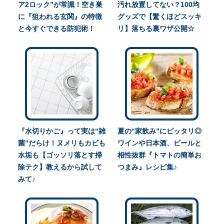
ア2ロック”が常識！空き巣
汚れ放置してない？100均
に『狙われる玄関』の特徴
グッズで【驚くほどスッキ
と今すぐできる防犯術！
リ】落ちる裏ワザ公開☆
『水切りかご』って実は“雑
夏の“家飲み”にピッタリ◎
菌”だらけ！ヌメリもカビも
ワインや日本酒、ビールと
水垢も【ゴッソリ落とす掃
相性抜群『トマトの簡単お
除テク】教えるから試して
つまみ』レシピ集♪
みて♪