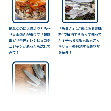
簡単なのに大満足♡とろ〜
『魚臭さ』は“家にある調味
り目玉焼きが激ウマ『韓国
料”で解消できるって知って
風ピリ辛丼』レシピ☆コチ
た？手もまな板も服もスッ
ュジャンがあったら試して
キリ☆一発解消する裏ワザ
みて！
を紹介！
切れ味が悪くなった包丁が
『アルミホイル』で復活す