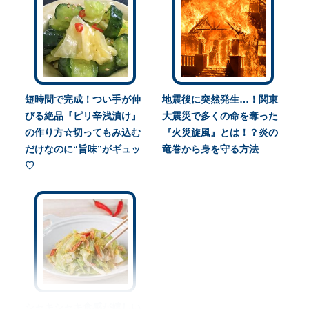
短時間で完成！つい手が伸
地震後に突然発生…！関東
びる絶品『ピリ辛浅漬け』
大震災で多くの命を奪った
の作り方☆切ってもみ込む
『火災旋風』とは！？炎の
だけなのに“旨味”がギュッ
竜巻から身を守る方法
♡
シャキシャキ食感が嬉しい