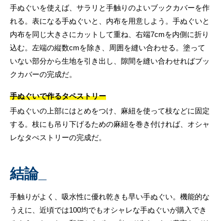
手ぬぐいを使えば、サラリと手触りのよいブックカバーを作
れる。表になる手ぬぐいと、内布を用意しよう。手ぬぐいと
内布を同じ大きさにカットして重ね、右端7cmを内側に折り
込む。左端の縦数cmを除き、周囲を縫い合わせる。塗って
いない部分から生地を引き出し、隙間を縫い合わせればブッ
クカバーの完成だ。
手ぬぐいで作るタペストリー
手ぬぐいの上部にはとめをつけ、麻紐を使って枝などに固定
する。枝にも吊り下げるための麻紐を巻き付ければ、オシャ
レなタぺストリーの完成だ。
結論_
手触りがよく、吸水性に優れ乾きも早い手ぬぐい。機能的な
うえに、近頃では100均でもオシャレな手ぬぐいが購入でき