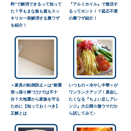
料”で解消できるって知って
『アルミホイル』で復活す
た？手もまな板も服もスッ
るってホント！？砥石不要
キリ☆一発解消する裏ワザ
の裏ワザ紹介！
を紹介！
＜家具の転倒防止＞は“耐震
いつもの＜冷やし中華＞が
突っ張り棒”だけでは不十
ワンランクアップ！真似し
分？大地震から家族を守る
たくなる『ちょい足しアレ
ために【知っておくべき】
ンジ』大公開☆激ウマだか
正解とは
ら試してみて♪