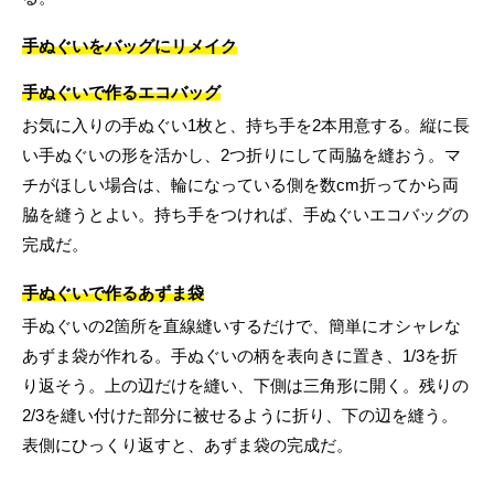
手ぬぐいをバッグにリメイク
手ぬぐいで作るエコバッグ
お気に入りの手ぬぐい1枚と、持ち手を2本用意する。縦に長
い手ぬぐいの形を活かし、2つ折りにして両脇を縫おう。マ
チがほしい場合は、輪になっている側を数cm折ってから両
脇を縫うとよい。持ち手をつければ、手ぬぐいエコバッグの
完成だ。
手ぬぐいで作るあずま袋
手ぬぐいの2箇所を直線縫いするだけで、簡単にオシャレな
あずま袋が作れる。手ぬぐいの柄を表向きに置き、1/3を折
り返そう。上の辺だけを縫い、下側は三角形に開く。残りの
2/3を縫い付けた部分に被せるように折り、下の辺を縫う。
表側にひっくり返すと、あずま袋の完成だ。