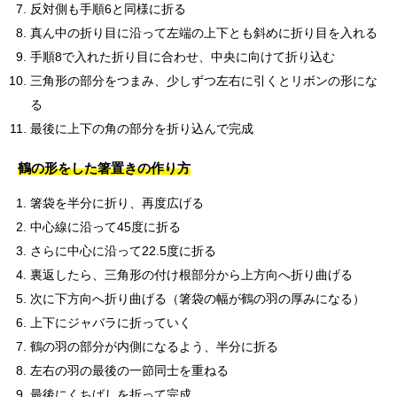
反対側も手順6と同様に折る
真ん中の折り目に沿って左端の上下とも斜めに折り目を入れる
手順8で入れた折り目に合わせ、中央に向けて折り込む
三角形の部分をつまみ、少しずつ左右に引くとリボンの形にな
る
最後に上下の角の部分を折り込んで完成
鶴の形をした箸置きの作り方
箸袋を半分に折り、再度広げる
中心線に沿って45度に折る
さらに中心に沿って22.5度に折る
裏返したら、三角形の付け根部分から上方向へ折り曲げる
次に下方向へ折り曲げる（箸袋の幅が鶴の羽の厚みになる）
上下にジャバラに折っていく
鶴の羽の部分が内側になるよう、半分に折る
左右の羽の最後の一節同士を重ねる
最後にくちばしを折って完成