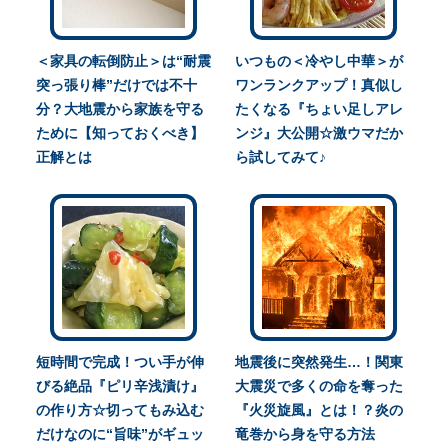
＜家具の転倒防止＞は“耐震
いつもの＜冷やし中華＞が
突っ張り棒”だけでは不十
ワンランクアップ！真似し
分？大地震から家族を守る
たくなる『ちょい足しアレ
ために【知っておくべき】
ンジ』大公開☆激ウマだか
正解とは
ら試してみて♪
短時間で完成！つい手が伸
地震後に突然発生…！関東
びる絶品『ピリ辛浅漬け』
大震災で多くの命を奪った
の作り方☆切ってもみ込む
『火災旋風』とは！？炎の
だけなのに“旨味”がギュッ
竜巻から身を守る方法