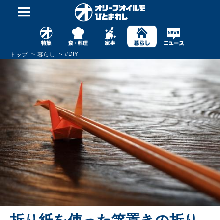
#
DIY
トップ
暮らし
折り紙を使った箸置きの折り