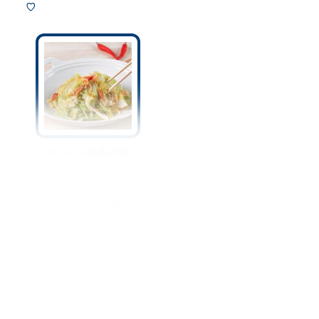
♡
シャキシャキ食感が嬉しい
♡無限に食べられる『キャ
ベツの塩もみ』のやり方＆
活用レシピ♪大量消費にもピ
ッタリ◎