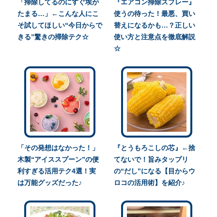
「掃除してるのにすぐ埃が
『エアコン掃除スプレー』
たまる…」←こんな人にこ
使うの待った！最悪、買い
そ試してほしい“今日からで
替えになるかも…？正しい
きる”驚きの掃除テク☆
使い方と注意点を徹底解説
☆
「その発想はなかった！」
『とうもろこしの芯』←捨
木製“アイススプーン”の便
てないで！旨みタップリ
利すぎる活用テク4選！実
の“だし”になる【目からウ
は万能グッズだった♪
ロコの活用術】を紹介♪