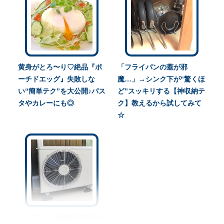
黄身がとろ〜り♡絶品『ポ
「フライパンの蓋が邪
ーチドエッグ』失敗しな
魔…」→シンク下が“驚くほ
い“簡単テク”を大公開♪パス
ど”スッキリする【神収納テ
タやカレーにも◎
ク】教えるから試してみて
☆
【エアコン室外機】電気代