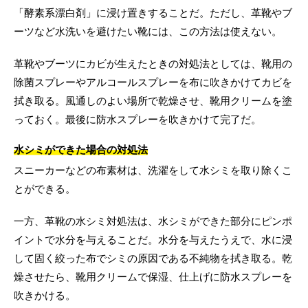
「酵素系漂白剤」に浸け置きすることだ。ただし、革靴やブ
ーツなど水洗いを避けたい靴には、この方法は使えない。
革靴やブーツにカビが生えたときの対処法としては、靴用の
除菌スプレーやアルコールスプレーを布に吹きかけてカビを
拭き取る。風通しのよい場所で乾燥させ、靴用クリームを塗
っておく。最後に防水スプレーを吹きかけて完了だ。
水シミができた場合の対処法
スニーカーなどの布素材は、洗濯をして水シミを取り除くこ
とができる。
一方、革靴の水シミ対処法は、水シミができた部分にピンポ
イントで水分を与えることだ。水分を与えたうえで、水に浸
して固く絞った布でシミの原因である不純物を拭き取る。乾
燥させたら、靴用クリームで保湿、仕上げに防水スプレーを
吹きかける。