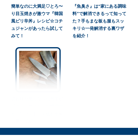
簡単なのに大満足♡とろ〜
『魚臭さ』は“家にある調味
り目玉焼きが激ウマ『韓国
料”で解消できるって知って
風ピリ辛丼』レシピ☆コチ
た？手もまな板も服もスッ
ュジャンがあったら試して
キリ☆一発解消する裏ワザ
みて！
を紹介！
切れ味が悪くなった包丁が
『アルミホイル』で復活す
るってホント！？砥石不要
の裏ワザ紹介！