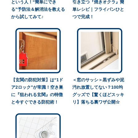
という人！“簡単にでき
引き立つ『焼きオクラ』簡
る”予防法＆解消法を教える
単レシピ｜フライパンひと
から試してみて♪
つで完成！
【玄関の防犯対策】は“1ド
＜窓のサッシ＞黒ずみや泥
ア2ロック”が常識！空き巣
汚れ放置してない？100均
に『狙われる玄関』の特徴
グッズで【驚くほどスッキ
と今すぐできる防犯術！
リ】落ちる裏ワザ公開☆