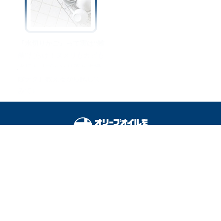
『水切りかご』って実は“雑
菌”だらけ！ヌメリもカビも
水垢も【ゴッソリ落とす掃
除テク】教えるから試して
みて♪
オリーブオイルをひとまわしとは
料理を安全に楽しむために