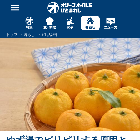
トップ
暮らし
#
生活雑学
ゆず湯でピリピリする原因と