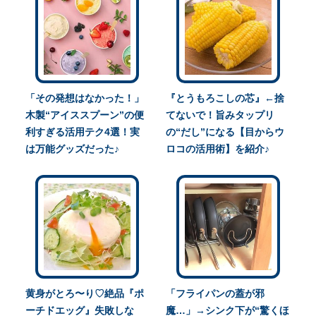
「その発想はなかった！」
『とうもろこしの芯』←捨
木製“アイススプーン”の便
てないで！旨みタップリ
利すぎる活用テク4選！実
の“だし”になる【目からウ
は万能グッズだった♪
ロコの活用術】を紹介♪
黄身がとろ〜り♡絶品『ポ
「フライパンの蓋が邪
ーチドエッグ』失敗しな
魔…」→シンク下が“驚くほ