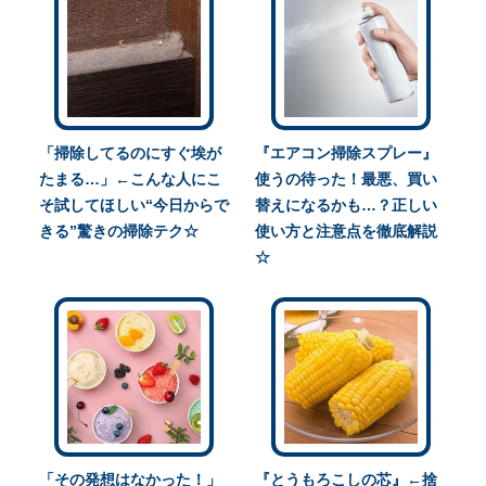
「掃除してるのにすぐ埃が
『エアコン掃除スプレー』
たまる…」←こんな人にこ
使うの待った！最悪、買い
そ試してほしい“今日からで
替えになるかも…？正しい
きる”驚きの掃除テク☆
使い方と注意点を徹底解説
☆
「その発想はなかった！」
『とうもろこしの芯』←捨