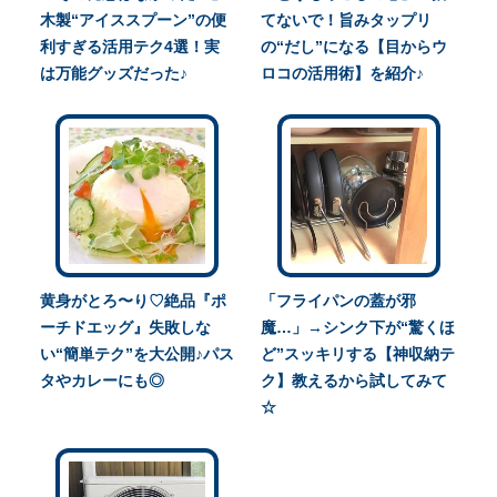
木製“アイススプーン”の便
てないで！旨みタップリ
利すぎる活用テク4選！実
の“だし”になる【目からウ
は万能グッズだった♪
ロコの活用術】を紹介♪
黄身がとろ〜り♡絶品『ポ
「フライパンの蓋が邪
ーチドエッグ』失敗しな
魔…」→シンク下が“驚くほ
い“簡単テク”を大公開♪パス
ど”スッキリする【神収納テ
タやカレーにも◎
ク】教えるから試してみて
☆