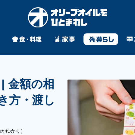
| 金額の相
き方・渡し
おかゆかり）