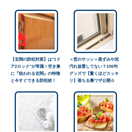
【玄関の防犯対策】は“1ド
＜窓のサッシ＞黒ずみや泥
ア2ロック”が常識！空き巣
汚れ放置してない？100均
に『狙われる玄関』の特徴
グッズで【驚くほどスッキ
と今すぐできる防犯術！
リ】落ちる裏ワザ公開☆