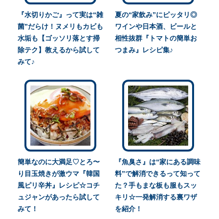
『水切りかご』って実は“雑
夏の“家飲み”にピッタリ◎
菌”だらけ！ヌメリもカビも
ワインや日本酒、ビールと
水垢も【ゴッソリ落とす掃
相性抜群『トマトの簡単お
除テク】教えるから試して
つまみ』レシピ集♪
みて♪
簡単なのに大満足♡とろ〜
『魚臭さ』は“家にある調味
り目玉焼きが激ウマ『韓国
料”で解消できるって知って
風ピリ辛丼』レシピ☆コチ
た？手もまな板も服もスッ
ュジャンがあったら試して
キリ☆一発解消する裏ワザ
みて！
を紹介！