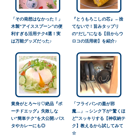
「その発想はなかった！」
『とうもろこしの芯』←捨
木製“アイススプーン”の便
てないで！旨みタップリ
利すぎる活用テク4選！実
の“だし”になる【目からウ
は万能グッズだった♪
ロコの活用術】を紹介♪
黄身がとろ〜り♡絶品『ポ
「フライパンの蓋が邪
ーチドエッグ』失敗しな
魔…」→シンク下が“驚くほ
い“簡単テク”を大公開♪パス
ど”スッキリする【神収納テ
タやカレーにも◎
ク】教えるから試してみて
☆