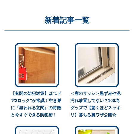
新着記事一覧
【玄関の防犯対策】は“1ド
＜窓のサッシ＞黒ずみや泥
ア2ロック”が常識！空き巣
汚れ放置してない？100均
に『狙われる玄関』の特徴
グッズで【驚くほどスッキ
と今すぐできる防犯術！
リ】落ちる裏ワザ公開☆