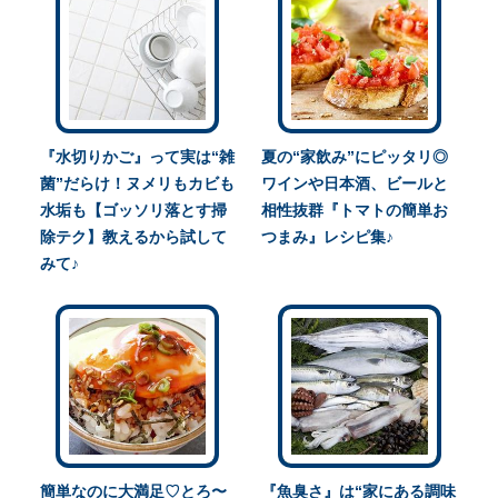
『水切りかご』って実は“雑
夏の“家飲み”にピッタリ◎
菌”だらけ！ヌメリもカビも
ワインや日本酒、ビールと
水垢も【ゴッソリ落とす掃
相性抜群『トマトの簡単お
除テク】教えるから試して
つまみ』レシピ集♪
みて♪
簡単なのに大満足♡とろ〜
『魚臭さ』は“家にある調味