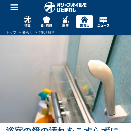
トップ
暮らし
#
生活雑学
浴室の鏡の汚れをこすらずに