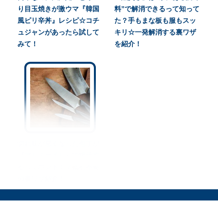
り目玉焼きが激ウマ『韓国
料”で解消できるって知って
風ピリ辛丼』レシピ☆コチ
た？手もまな板も服もスッ
ュジャンがあったら試して
キリ☆一発解消する裏ワザ
みて！
を紹介！
切れ味が悪くなった包丁が
『アルミホイル』で復活す
るってホント！？砥石不要
の裏ワザ紹介！