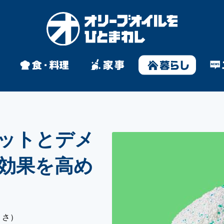
ットとデメ
効果を高め
りさ）