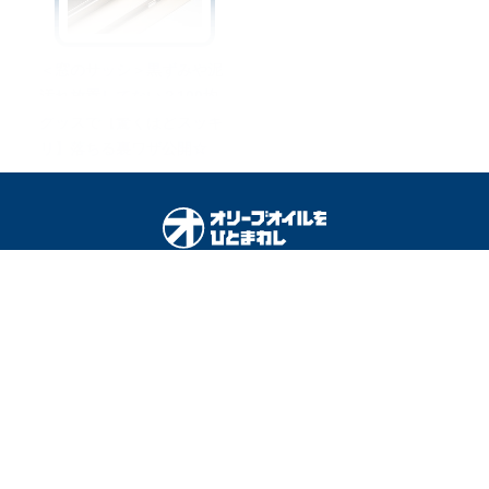
＜窓のサッシ＞黒ずみや泥
汚れ放置してない？100均
グッズで【驚くほどスッキ
リ】落ちる裏ワザ公開☆
オリーブオイルをひとまわしとは
料理を安全に楽しむために
運営会社