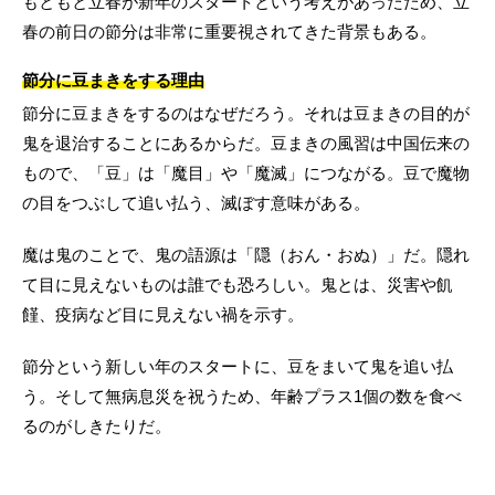
もともと立春が新年のスタートという考えがあったため、立
春の前日の節分は非常に重要視されてきた背景もある。
節分に豆まきをする理由
節分に豆まきをするのはなぜだろう。それは豆まきの目的が
鬼を退治することにあるからだ。豆まきの風習は中国伝来の
もので、「豆」は「魔目」や「魔滅」につながる。豆で魔物
の目をつぶして追い払う、滅ぼす意味がある。
魔は鬼のことで、鬼の語源は「隠（おん・おぬ）」だ。隠れ
て目に見えないものは誰でも恐ろしい。鬼とは、災害や飢
饉、疫病など目に見えない禍を示す。
節分という新しい年のスタートに、豆をまいて鬼を追い払
う。そして無病息災を祝うため、年齢プラス1個の数を食べ
るのがしきたりだ。