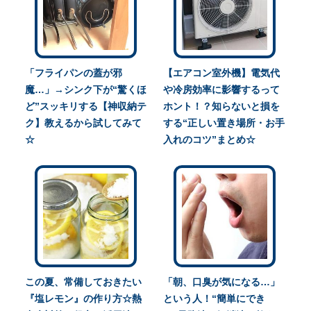
「フライパンの蓋が邪
【エアコン室外機】電気代
魔…」→シンク下が“驚くほ
や冷房効率に影響するって
ど”スッキリする【神収納テ
ホント！？知らないと損を
ク】教えるから試してみて
する“正しい置き場所・お手
☆
入れのコツ”まとめ☆
この夏、常備しておきたい
「朝、口臭が気になる…」
『塩レモン』の作り方☆熱
という人！“簡単にでき