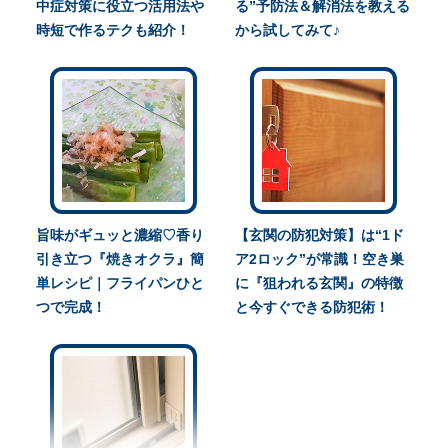
中症対策に役立つ活用法や
る”予防法＆解消法を教える
時短で作るテクも紹介！
から試してみて♪
旨味がギュッと濃縮♡香り
【玄関の防犯対策】は“1ド
引き立つ『焼きオクラ』簡
ア2ロック”が常識！空き巣
単レシピ｜フライパンひと
に『狙われる玄関』の特徴
つで完成！
と今すぐできる防犯術！