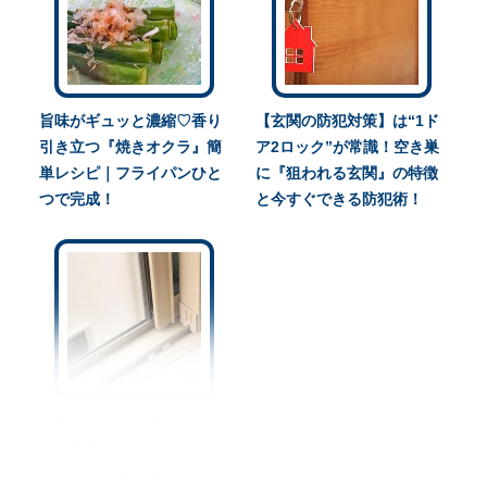
旨味がギュッと濃縮♡香り
【玄関の防犯対策】は“1ド
引き立つ『焼きオクラ』簡
ア2ロック”が常識！空き巣
単レシピ｜フライパンひと
に『狙われる玄関』の特徴
つで完成！
と今すぐできる防犯術！
＜窓のサッシ＞黒ずみや泥
汚れ放置してない？100均
グッズで【驚くほどスッキ