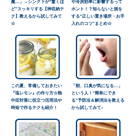
魔…」→シンク下が“驚くほ
や冷房効率に影響するって
ど”スッキリする【神収納テ
ホント！？知らないと損を
ク】教えるから試してみて
する“正しい置き場所・お手
☆
入れのコツ”まとめ☆
この夏、常備しておきたい
「朝、口臭が気になる…」
『塩レモン』の作り方☆熱
という人！“簡単にでき
中症対策に役立つ活用法や
る”予防法＆解消法を教える
時短で作るテクも紹介！
から試してみて♪