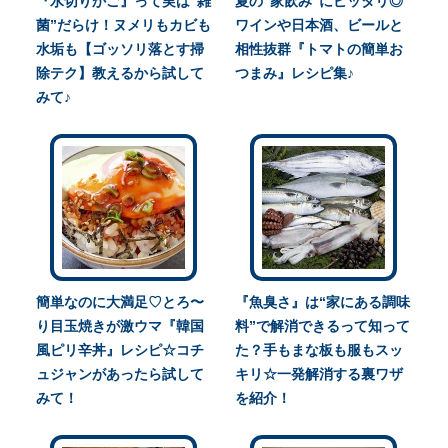
『水切りかご』って実は“雑
夏の“家飲み”にピッタリ◎
菌”だらけ！ヌメリもカビも
ワインや日本酒、ビールと
水垢も【ゴッソリ落とす掃
相性抜群『トマトの簡単お
除テク】教えるから試して
つまみ』レシピ集♪
みて♪
簡単なのに大満足♡とろ〜
『魚臭さ』は“家にある調味
り目玉焼きが激ウマ『韓国
料”で解消できるって知って
風ピリ辛丼』レシピ☆コチ
た？手もまな板も服もスッ
ュジャンがあったら試して
キリ☆一発解消する裏ワザ
みて！
を紹介！