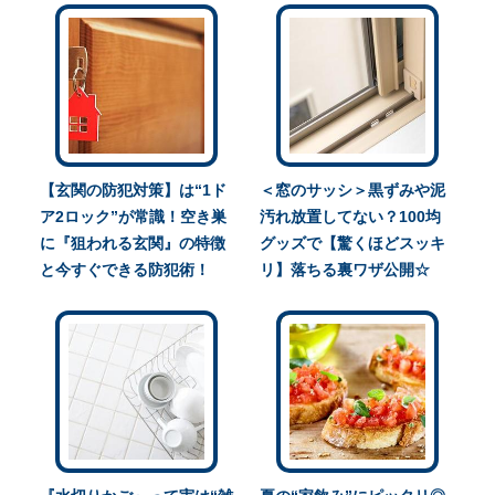
【玄関の防犯対策】は“1ド
＜窓のサッシ＞黒ずみや泥
ア2ロック”が常識！空き巣
汚れ放置してない？100均
に『狙われる玄関』の特徴
グッズで【驚くほどスッキ
と今すぐできる防犯術！
リ】落ちる裏ワザ公開☆