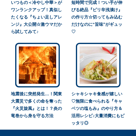
いつもの＜冷やし中華＞が
短時間で完成！つい手が伸
ワンランクアップ！真似し
びる絶品『ピリ辛浅漬け』
たくなる『ちょい足しアレ
の作り方☆切ってもみ込む
ンジ』大公開☆激ウマだか
だけなのに“旨味”がギュッ
ら試してみて♪
♡
地震後に突然発生…！関東
シャキシャキ食感が嬉しい
大震災で多くの命を奪った
♡無限に食べられる『キャ
『火災旋風』とは！？炎の
ベツの塩もみ』のやり方＆
竜巻から身を守る方法
活用レシピ♪大量消費にもピ
ッタリ◎