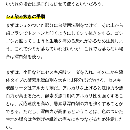
い汚れの場合は漂白剤も併せて使うといいだろう。
シミ染み抜きの手順
まずはシミのついた部分に台所用洗剤をつけて、その上から
歯ブラシでトントンと叩くようにしてシミ抜きをする。ゴシ
ゴシと擦ってしまうと生地を痛める恐れがあるため注意しよ
う。これでシミが落ちていればいいが、これでも落ちない場
合は漂白剤を使う。
まずは、小皿などにセスキ炭酸ソーダを入れ、その上から液
体タイプの酵素系漂白剤を大さじ1杯分ほどかける。セスキ
炭酸ソーダはアルカリ剤だ。アルカリを上げると洗浄力や漂
白力が高まるため、酵素系漂白剤のアルカリ性を強くするこ
とは、反応速度を高め、酵素系漂白剤の力を強くすることが
できる。ただし、漂白力が高まるということは、色のついた
生地の場合は色剥げや繊維の痛みにもつながるため注意した
い。