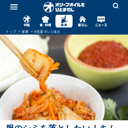
トップ
家事
#
洗濯
#
シミ抜き