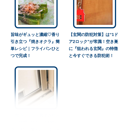
旨味がギュッと濃縮♡香り
【玄関の防犯対策】は“1ド
引き立つ『焼きオクラ』簡
ア2ロック”が常識！空き巣
単レシピ｜フライパンひと
に『狙われる玄関』の特徴
つで完成！
と今すぐできる防犯術！
＜窓のサッシ＞黒ずみや泥
汚れ放置してない？100均
グッズで【驚くほどスッキ