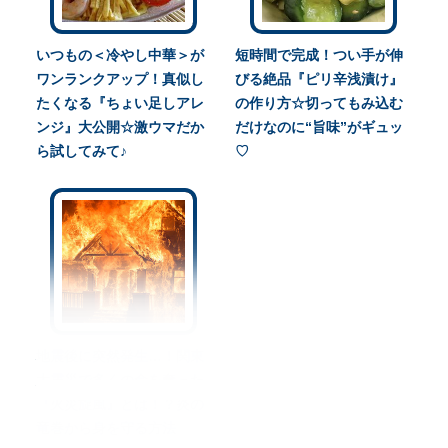
いつもの＜冷やし中華＞が
短時間で完成！つい手が伸
ワンランクアップ！真似し
びる絶品『ピリ辛浅漬け』
たくなる『ちょい足しアレ
の作り方☆切ってもみ込む
ンジ』大公開☆激ウマだか
だけなのに“旨味”がギュッ
ら試してみて♪
♡
地震後に突然発生…！関東
大震災で多くの命を奪った
『火災旋風』とは！？炎の
竜巻から身を守る方法