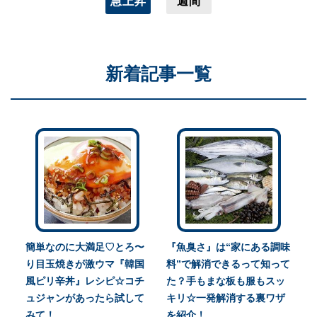
急上昇
週間
新着記事一覧
簡単なのに大満足♡とろ〜
『魚臭さ』は“家にある調味
り目玉焼きが激ウマ『韓国
料”で解消できるって知って
風ピリ辛丼』レシピ☆コチ
た？手もまな板も服もスッ
ュジャンがあったら試して
キリ☆一発解消する裏ワザ
みて！
を紹介！