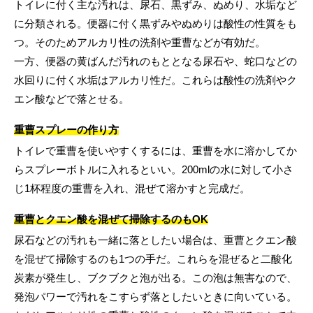
トイレに付く主な汚れは、尿石、黒ずみ、ぬめり、水垢など
に分類される。便器に付く黒ずみやぬめりは酸性の性質をも
つ。そのためアルカリ性の洗剤や重曹などが有効だ。
一方、便器の黄ばんだ汚れのもととなる尿石や、蛇口などの
水回りに付く水垢はアルカリ性だ。これらは酸性の洗剤やク
エン酸などで落とせる。
重曹スプレーの作り方
トイレで重曹を使いやすくするには、重曹を水に溶かしてか
らスプレーボトルに入れるといい。200mlの水に対して小さ
じ1杯程度の重曹を入れ、混ぜて溶かすと完成だ。
重曹とクエン酸を混ぜて掃除するのもOK
尿石などの汚れも一緒に落としたい場合は、重曹とクエン酸
を混ぜて掃除するのも1つの手だ。これらを混ぜると二酸化
炭素が発生し、ブクブクと泡が出る。この泡は無害なので、
発泡パワーで汚れをこすらず落としたいときに向いている。