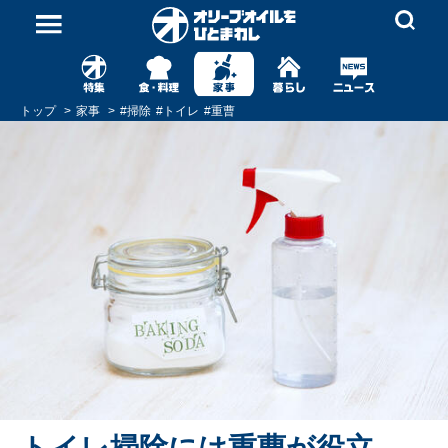
トップ
家事
#
掃除
#
トイレ
#
重曹
トイレ掃除には重曹が役立