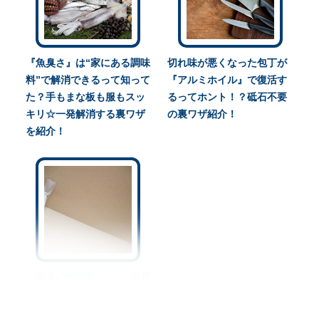
『魚臭さ』は“家にある調味
切れ味が悪くなった包丁が
料”で解消できるって知って
『アルミホイル』で復活す
た？手もまな板も服もスッ
るってホント！？砥石不要
キリ☆一発解消する裏ワザ
の裏ワザ紹介！
を紹介！
＜家具の転倒防止＞は“耐震
突っ張り棒”だけでは不十
分？大地震から家族を守る