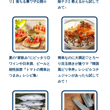
リ】落ちる裏ワザ公開☆
除テク】教えるから試して
みて♪
夏の“家飲み”にピッタリ◎
簡単なのに大満足♡とろ〜
ワインや日本酒、ビールと
り目玉焼きが激ウマ『韓国
相性抜群『トマトの簡単お
風ピリ辛丼』レシピ☆コチ
つまみ』レシピ集♪
ュジャンがあったら試して
みて！