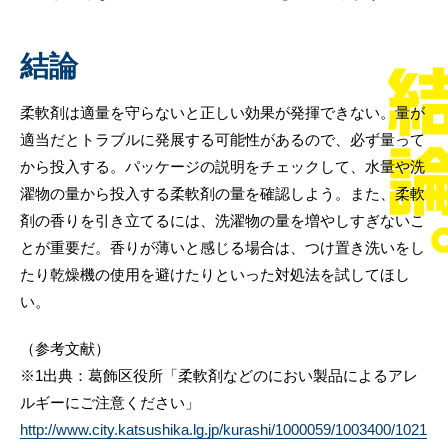
結論
柔軟剤は適量を守らないと正しい効果が発揮できない。量が
適当だとトラブルに発展する可能性があるので、必ず量って
から投入する。パッケージの説明をチェックして、水量や洗
濯物の量から投入する柔軟剤の量を確認しよう。また、柔軟
剤の香りを引き立てるには、洗濯物の量を増やしすぎないこ
とが重要だ。香りが薄いと感じる場合は、つけ置き洗いをし
たり乾燥機の使用を避けたりといった対処法を試してほし
い。
（参考文献）
※1出典：葛飾区役所「柔軟剤などのにおい製品によるアレ
ルギーにご注意ください」
http://www.city.katsushika.lg.jp/kurashi/1000059/1003400/1021