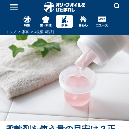
トップ
家事
#
洗濯
#
洗剤
柔軟剤を使う量の目安は？正