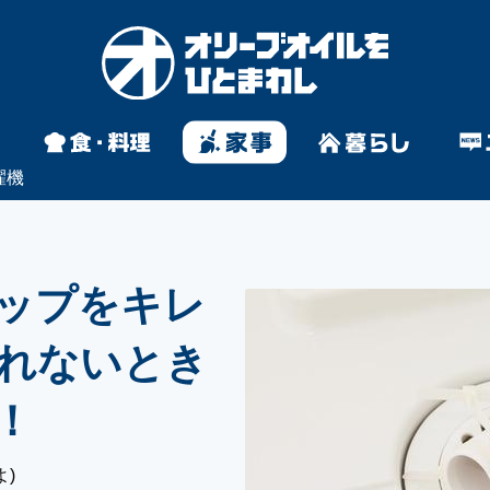
濯機
ップをキレ
れないとき
！
よ)