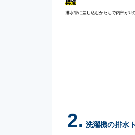
構造
排水管に差し込むかたちで内部がU
2.
洗濯機の排水