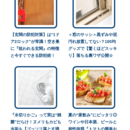
【玄関の防犯対策】は“1ド
＜窓のサッシ＞黒ずみや泥
ア2ロック”が常識！空き巣
汚れ放置してない？100均
に『狙われる玄関』の特徴
グッズで【驚くほどスッキ
と今すぐできる防犯術！
リ】落ちる裏ワザ公開☆
『水切りかご』って実は“雑
夏の“家飲み”にピッタリ◎
菌”だらけ！ヌメリもカビも
ワインや日本酒、ビールと
水垢も【ゴッソリ落とす掃
相性抜群『トマトの簡単お