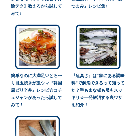
除テク】教えるから試して
つまみ』レシピ集♪
みて♪
簡単なのに大満足♡とろ〜
『魚臭さ』は“家にある調味
り目玉焼きが激ウマ『韓国
料”で解消できるって知って
風ピリ辛丼』レシピ☆コチ
た？手もまな板も服もスッ
ュジャンがあったら試して
キリ☆一発解消する裏ワザ
みて！
を紹介！