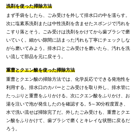
洗剤を使った掃除方法
まず手袋をしたら、ごみ受けを外して排水口の中を濡らす。
次に塩素系洗剤または中性洗剤を含ませたスポンジで汚れを
こすり落とそう。ごみ受けは洗剤をかけてから歯ブラシで磨
いていく。細かい隙間に詰まった汚れも丁寧にチェックしな
がら磨いてみよう。排水口とごみ受けを磨いたら、汚れを洗
い流して部品を元に戻そう。
重曹とクエン酸を使った掃除方法
重曹とクエン酸の掃除方法では、化学反応でできる発泡性を
利用する。排水口のカバーとごみ受けを取り外し、排水管に
たっぷりと重曹をふりかける。次にクエン酸をふりかけ、お
湯を注いで泡が発生したのを確認する。5～30分程度置き、
水で洗い流せば掃除完了だ。外したごみ受けも、重曹とクエ
ン酸をふりかけて、歯ブラシで磨くとキレイな状態に戻るだ
ろう。