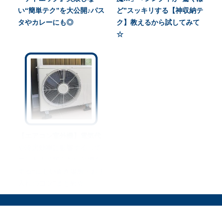
い“簡単テク”を大公開♪パス
ど”スッキリする【神収納テ
タやカレーにも◎
ク】教えるから試してみて
☆
【エアコン室外機】電気代
や冷房効率に影響するって
ホント！？知らないと損を
する“正しい置き場所・お手
入れのコツ”まとめ☆