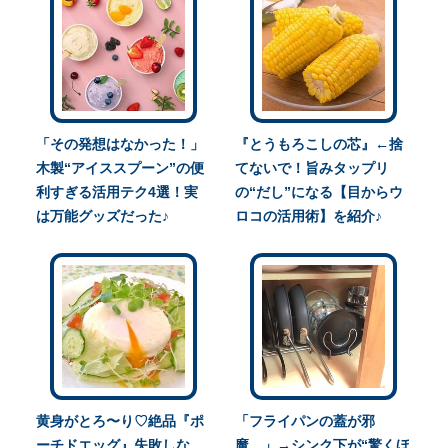
「その発想はなかった！」
『とうもろこしの芯』←捨
木製“アイススプーン”の便
てないで！旨みタップリ
利すぎる活用テク4選！実
の“だし”になる【目からウ
は万能グッズだった♪
ロコの活用術】を紹介♪
黄身がとろ〜り♡絶品『ポ
「フライパンの蓋が邪
ーチドエッグ』失敗しな
魔…」→シンク下が“驚くほ