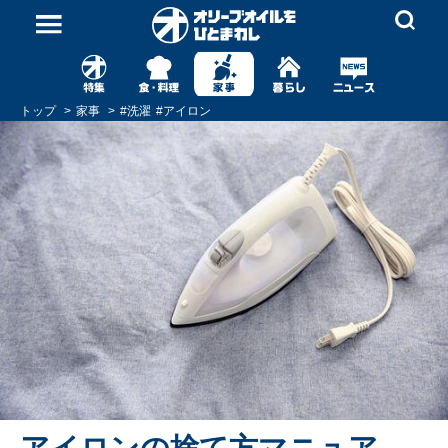
トップ
家事
#
洗濯
#
アイロン
アイロンの捨て方マニュア