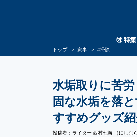
トップ
家事
#
掃除
水垢取りに苦労
固な水垢を落と
すすめグッズ紹
投稿者：ライター 西村七海 （にしむ