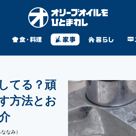
してる？頑
す方法とお
介
らななみ）