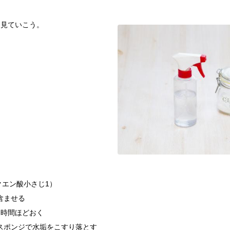
を見ていこう。
クエン酸小さじ1）
含ませる
1時間ほどおく
スポンジで水垢をこすり落とす