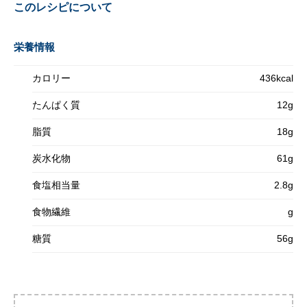
このレシピについて
栄養情報
カロリー
436kcal
たんぱく質
12g
脂質
18g
炭水化物
61g
食塩相当量
2.8g
食物繊維
g
糖質
56g