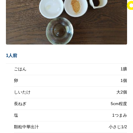
1人前
ごはん
1膳
卵
1個
しいたけ
大2個
長ねぎ
5cm程度
塩
1つまみ
顆粒中華出汁
小さじ1/2