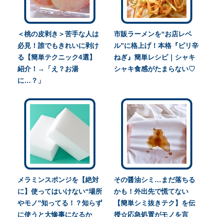
＜桃の皮剥き＞苦手な人は
市販ラーメンを“お店レベ
必見！誰でもきれいに剥け
ル”に格上げ！本格『ピリ辛
る【簡単テクニック4選】
ねぎ』簡単レシピ｜シャキ
紹介！→「え？お湯
シャキ食感がたまらない♡
に…？」
メラミンスポンジを【絶対
その醤油シミ…まだ落ちる
に】使ってはいけない“場所
かも！外出先で慌てない
やモノ”知ってる！？知らず
【簡単シミ抜きテク】を伝
に使うと大惨事になるか
授☆応急処置がモノを言