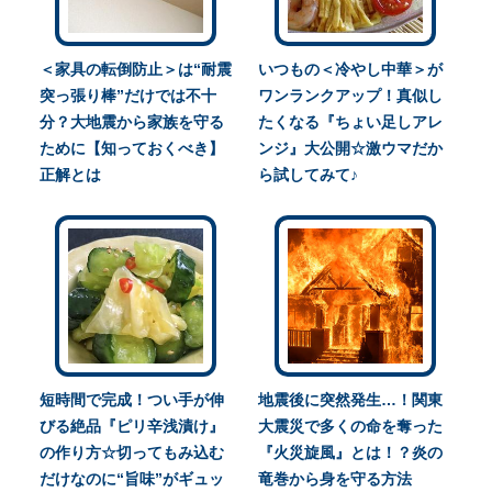
＜家具の転倒防止＞は“耐震
いつもの＜冷やし中華＞が
突っ張り棒”だけでは不十
ワンランクアップ！真似し
分？大地震から家族を守る
たくなる『ちょい足しアレ
ために【知っておくべき】
ンジ』大公開☆激ウマだか
正解とは
ら試してみて♪
短時間で完成！つい手が伸
地震後に突然発生…！関東
びる絶品『ピリ辛浅漬け』
大震災で多くの命を奪った
の作り方☆切ってもみ込む
『火災旋風』とは！？炎の
だけなのに“旨味”がギュッ
竜巻から身を守る方法