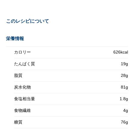
このレシピについて
栄養情報
カロリー
626kcal
たんぱく質
19g
脂質
28g
炭水化物
81g
食塩相当量
1.8g
食物繊維
4g
糖質
76g