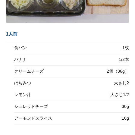
1人前
食パン
1枚
バナナ
1/2本
クリームチーズ
2個（36g）
はちみつ
大さじ2
レモン汁
大さじ1/2
シュレッドチーズ
30g
アーモンドスライス
10g