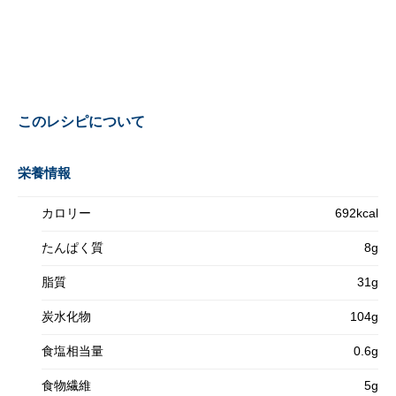
このレシピについて
栄養情報
カロリー
692kcal
たんぱく質
8g
脂質
31g
炭水化物
104g
食塩相当量
0.6g
食物繊維
5g