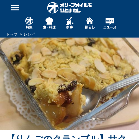
トップ
レシピ
【りんごのクランブル】サク