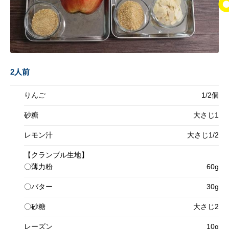
2人前
りんご
1/2個
砂糖
大さじ1
レモン汁
大さじ1/2
【クランブル生地】
〇薄力粉
60g
〇バター
30g
〇砂糖
大さじ2
レーズン
10g