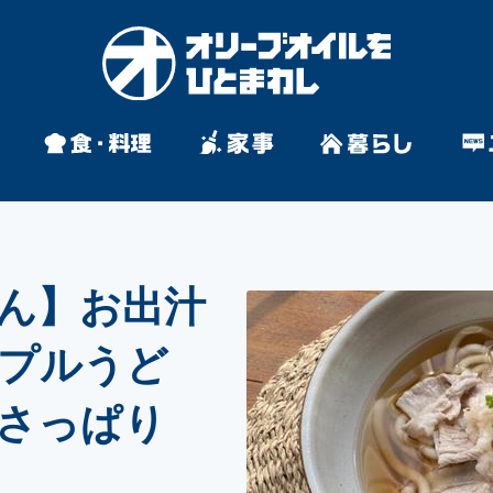
ん】お出汁
プルうど
さっぱり