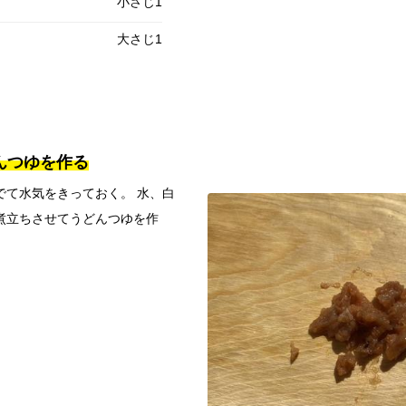
小さじ1
大さじ1
どんつゆを作る
でて水気をきっておく。 水、白
煮立ちさせてうどんつゆを作