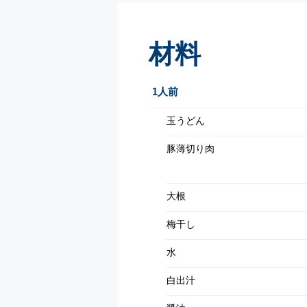
材料
1人前
玉うどん
豚薄切り肉
大根
梅干し
水
白出汁