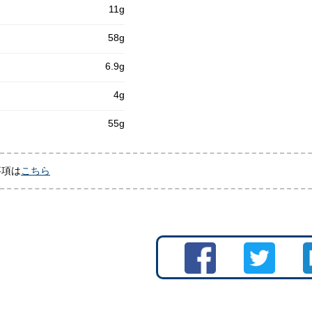
11g
58g
6.9g
4g
55g
事項は
こちら