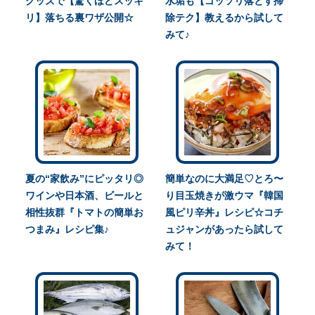
グッズで【驚くほどスッキ
水垢も【ゴッソリ落とす掃
リ】落ちる裏ワザ公開☆
除テク】教えるから試して
みて♪
夏の“家飲み”にピッタリ◎
簡単なのに大満足♡とろ〜
ワインや日本酒、ビールと
り目玉焼きが激ウマ『韓国
相性抜群『トマトの簡単お
風ピリ辛丼』レシピ☆コチ
つまみ』レシピ集♪
ュジャンがあったら試して
みて！