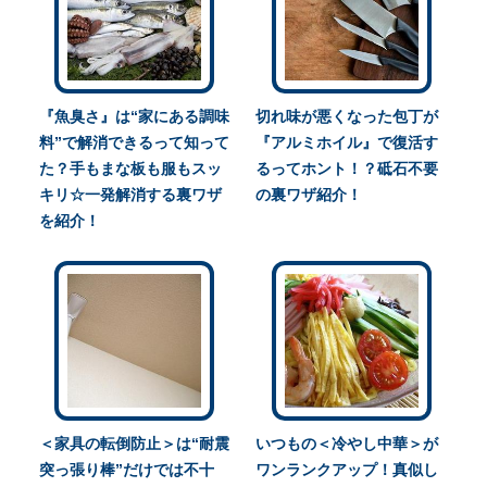
『魚臭さ』は“家にある調味
切れ味が悪くなった包丁が
料”で解消できるって知って
『アルミホイル』で復活す
た？手もまな板も服もスッ
るってホント！？砥石不要
キリ☆一発解消する裏ワザ
の裏ワザ紹介！
を紹介！
＜家具の転倒防止＞は“耐震
いつもの＜冷やし中華＞が
突っ張り棒”だけでは不十
ワンランクアップ！真似し