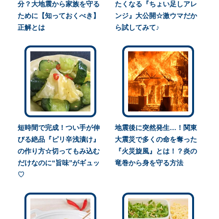
分？大地震から家族を守る
たくなる『ちょい足しアレ
ために【知っておくべき】
ンジ』大公開☆激ウマだか
正解とは
ら試してみて♪
短時間で完成！つい手が伸
地震後に突然発生…！関東
びる絶品『ピリ辛浅漬け』
大震災で多くの命を奪った
の作り方☆切ってもみ込む
『火災旋風』とは！？炎の
だけなのに“旨味”がギュッ
竜巻から身を守る方法
♡