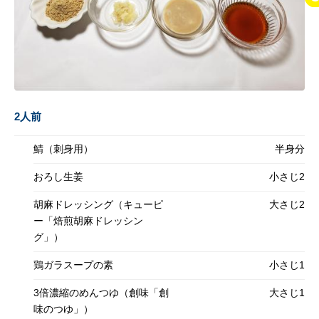
2人前
鯖（刺身用）
半身分
おろし生姜
小さじ2
胡麻ドレッシング（キューピ
大さじ2
ー「焙煎胡麻ドレッシン
グ」）
鶏ガラスープの素
小さじ1
3倍濃縮のめんつゆ（創味「創
大さじ1
味のつゆ」）