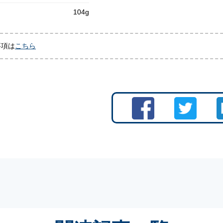
104g
事項は
こちら