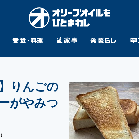
】りんごの
ーがやみつ
み）