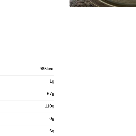
985kcal
1g
67g
110g
0g
6g