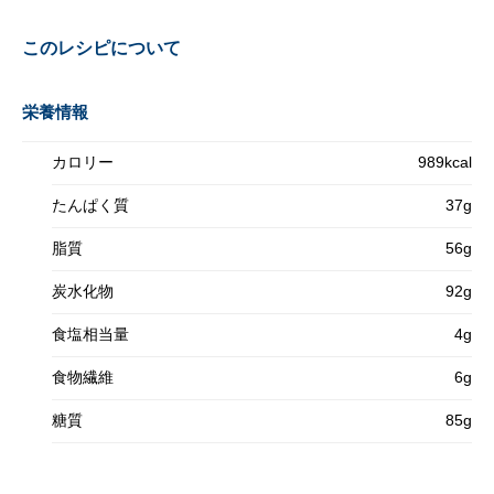
このレシピについて
栄養情報
カロリー
989kcal
たんぱく質
37g
脂質
56g
炭水化物
92g
食塩相当量
4g
食物繊維
6g
糖質
85g