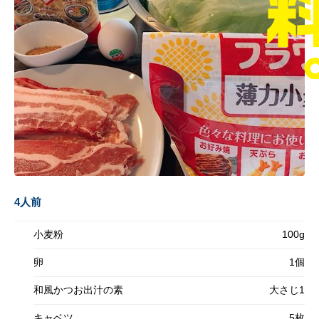
4人前
小麦粉
100g
卵
1個
和風かつお出汁の素
大さじ1
キャベツ
5枚