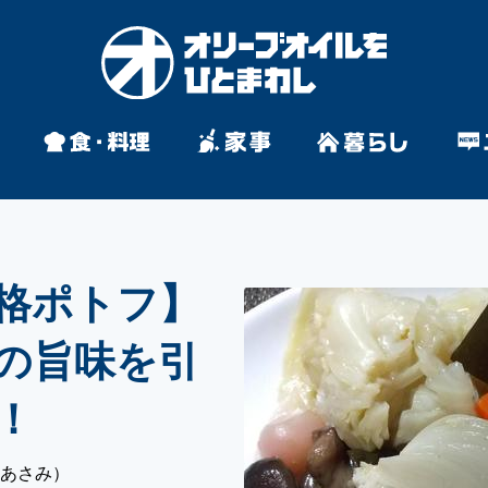
格ポトフ】
の旨味を引
！
かあさみ）