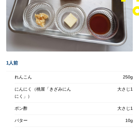
1人前
れんこん
250g
にんにく（桃屋「きざみにん
大さじ1
にく」）
ポン酢
大さじ1
バター
10g