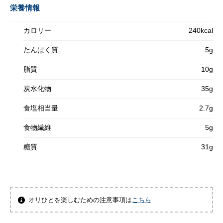
栄養情報
カロリー
240kcal
たんぱく質
5g
脂質
10g
炭水化物
35g
食塩相当量
2.7g
食物繊維
5g
糖質
31g
オリひとを楽しむための注意事項は
こちら