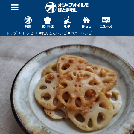
トップ
レシピ
#
れんこんレシピ
#
バターレシピ