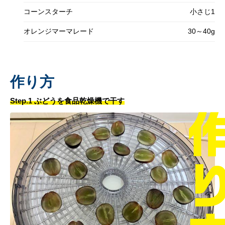
コーンスターチ
小さじ1
オレンジマーマレード
30～40g
作り方
Step.1 ぶどうを食品乾燥機で干す