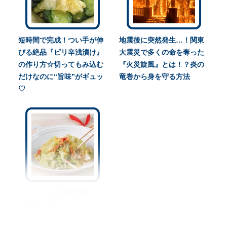
短時間で完成！つい手が伸
地震後に突然発生…！関東
びる絶品『ピリ辛浅漬け』
大震災で多くの命を奪った
の作り方☆切ってもみ込む
『火災旋風』とは！？炎の
だけなのに“旨味”がギュッ
竜巻から身を守る方法
♡
シャキシャキ食感が嬉しい
♡無限に食べられる『キャ
ベツの塩もみ』のやり方＆