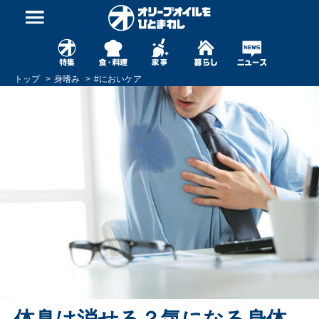
トップ
身嗜み
#
においケア
体臭は消せる？気になる身体