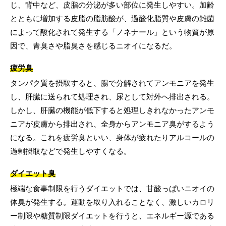
じ、背中など、皮脂の分泌が多い部位に発生しやすい。加齢
とともに増加する皮脂の脂肪酸が、過酸化脂質や皮膚の雑菌
によって酸化されて発生する「ノネナール」という物質が原
因で、青臭さや脂臭さを感じるニオイになるだ。
疲労臭
タンパク質を摂取すると、腸で分解されてアンモニアを発生
し、肝臓に送られて処理され、尿として対外へ排出される。
しかし、肝臓の機能が低下すると処理しきれなかったアンモ
ニアが皮膚から排出され、全身からアンモニア臭がするよう
になる。これを疲労臭といい、身体が疲れたりアルコールの
過剰摂取などで発生しやすくなる。
ダイエット臭
極端な食事制限を行うダイエットでは、甘酸っぱいニオイの
体臭が発生する。運動を取り入れることなく、激しいカロリ
ー制限や糖質制限ダイエットを行うと、エネルギー源である