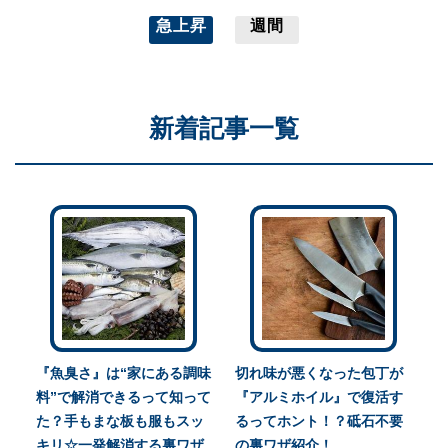
急上昇
週間
新着記事一覧
『魚臭さ』は“家にある調味
切れ味が悪くなった包丁が
料”で解消できるって知って
『アルミホイル』で復活す
た？手もまな板も服もスッ
るってホント！？砥石不要
キリ☆一発解消する裏ワザ
の裏ワザ紹介！