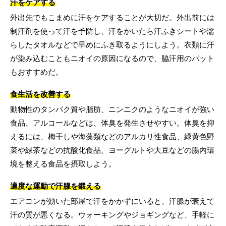
汗をケアする
外出先でもこまめに汗をケアすることが大切だ。外出前には
制汗剤を使って汗を予防し、汗をかいたら汗ふきシートや濡
らしたタオルなどで早めにふき取るようにしよう。衣類に汗
が染み込むこともニオイの原因になるので、脇汗用のパット
もおすすめだ。
食生活を改善する
動物性のタンパク質や脂肪、ニンニクのようなニオイが強い
食品、アルコールなどは、体臭を発生させやすい。体臭を抑
えるには、梅干しや海藻類などのアルカリ性食品、緑黄色野
菜や緑茶などの抗酸化食品、ヨーグルトや大豆などの腸内環
境を整える食品を摂取しよう。
適度な運動で汗腺を鍛える
エアコンが効いた部屋で汗をかかずにいると、汗腺が衰えて
汗の質が悪くなる。ウォーキングやジョギングなど、手軽に