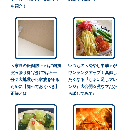
を紹介！
＜家具の転倒防止＞は“耐震
いつもの＜冷やし中華＞が
突っ張り棒”だけでは不十
ワンランクアップ！真似し
分？大地震から家族を守る
たくなる『ちょい足しアレ
ために【知っておくべき】
ンジ』大公開☆激ウマだか
正解とは
ら試してみて♪