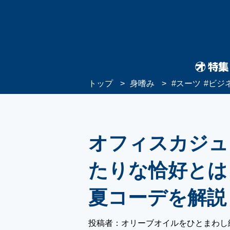
トップ
身嗜み
#
スーツ
#
ビジ
オフィスカジュ
たりな恰好とは
夏コーデを解説
投稿者：オリーブオイルをひとまわし