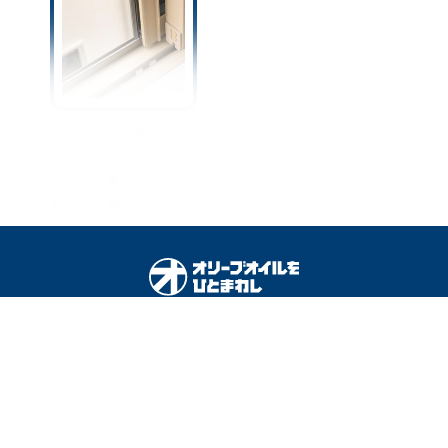
＜窓のサッシ＞黒ずみや泥
汚れ放置してない？100均
グッズで【驚くほどスッキ
リ】落ちる裏ワザ公開☆
オリーブオイルをひとまわしとは