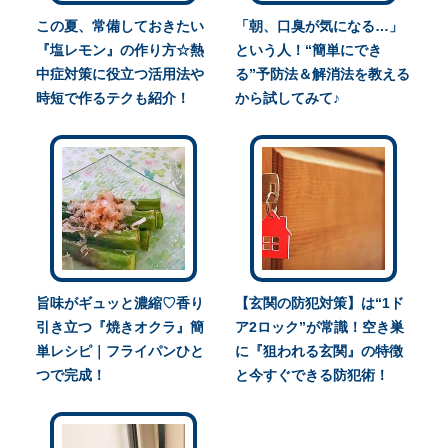
この夏、常備しておきたい
「朝、口臭が気になる…」
『塩レモン』の作り方☆熱
という人！“簡単にでき
中症対策に役立つ活用法や
る”予防法＆解消法を教える
時短で作るテクも紹介！
から試してみて♪
旨味がギュッと濃縮♡香り
【玄関の防犯対策】は“1ド
引き立つ『焼きオクラ』簡
ア2ロック”が常識！空き巣
単レシピ｜フライパンひと
に『狙われる玄関』の特徴
つで完成！
と今すぐできる防犯術！