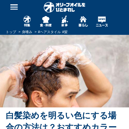
トップ
身嗜み
#
ヘアスタイル
#
髪
白髪染めを明るい色にする場
合の方法は？おすすめカラー