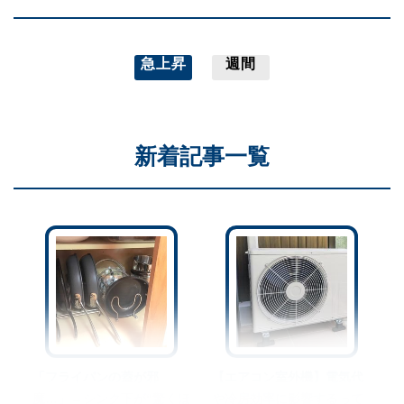
急上昇
週間
新着記事一覧
「フライパンの蓋が邪
【エアコン室外機】電気代
魔…」→シンク下が“驚くほ
や冷房効率に影響するって