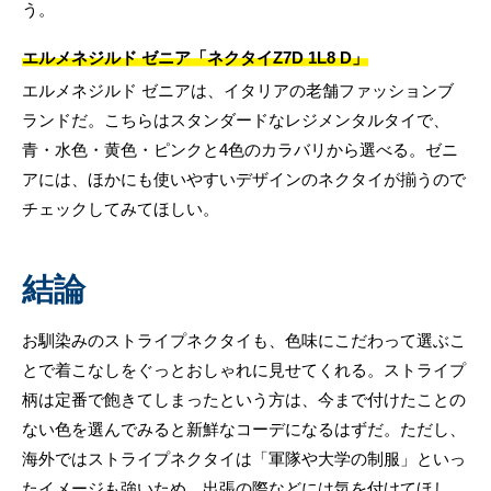
う。
エルメネジルド ゼニア「ネクタイZ7D 1L8 D」
エルメネジルド ゼニアは、イタリアの老舗ファッションブ
ランドだ。こちらはスタンダードなレジメンタルタイで、
青・水色・黄色・ピンクと4色のカラバリから選べる。ゼニ
アには、ほかにも使いやすいデザインのネクタイが揃うので
チェックしてみてほしい。
結論
お馴染みのストライプネクタイも、色味にこだわって選ぶこ
とで着こなしをぐっとおしゃれに見せてくれる。ストライプ
柄は定番で飽きてしまったという方は、今まで付けたことの
ない色を選んでみると新鮮なコーデになるはずだ。ただし、
海外ではストライプネクタイは「軍隊や大学の制服」といっ
たイメージも強いため、出張の際などには気を付けてほし