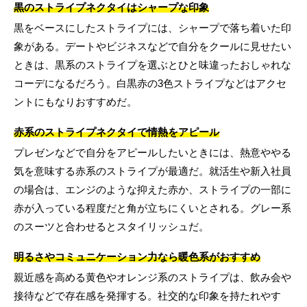
黒のストライプネクタイはシャープな印象
黒をベースにしたストライプには、シャープで落ち着いた印
象がある。デートやビジネスなどで自分をクールに見せたい
ときは、黒系のストライプを選ぶとひと味違ったおしゃれな
コーデになるだろう。白黒赤の3色ストライプなどはアクセ
ントにもなりおすすめだ。
赤系のストライプネクタイで情熱をアピール
プレゼンなどで自分をアピールしたいときには、熱意ややる
気を意味する赤系のストライプが最適だ。就活生や新入社員
の場合は、エンジのような抑えた赤か、ストライプの一部に
赤が入っている程度だと角が立ちにくいとされる。グレー系
のスーツと合わせるとスタイリッシュだ。
明るさやコミュニケーション力なら暖色系がおすすめ
親近感を高める黄色やオレンジ系のストライプは、飲み会や
接待などで存在感を発揮する。社交的な印象を持たれやす