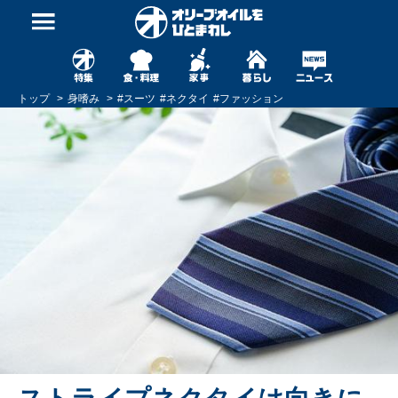
トップ
身嗜み
#
スーツ
#
ネクタイ
#
ファッション