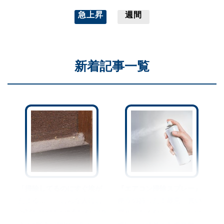
急上昇
週間
新着記事一覧
「掃除してるのにすぐ埃が
『エアコン掃除スプレー』
たまる…」←こんな人にこ
使うの待った！最悪、買い
そ試してほしい“今日からで
替えになるかも…？正しい