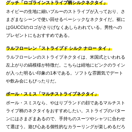
グッチ「ロゴラインストライプ柄シルクネクタイ」
ネイビーの生地に細いブルーのストライプが入っており、さ
まざまなシーンで使い回せるベーシックなネクタイだ。裾に
はGUCCIのロゴがさりげなくあしらわれている。男性への
プレゼントにもおすすめである。
ラルフローレン「ストライプド シルク ナロー タイ 」
ラルフローレンのストライプネクタイは、米国式といわれる
左上がりの縞模様が特徴だ。こちらは紺地にピンクのライン
が入った明るい印象の1本である。ソフトな雰囲気でデート
や飲み会にもぴったりだ。
ポール・スミス「マルチストライプネクタイ」
ポール・スミスなら、やはりブランドの顔であるマルチスト
ライプ柄のネクタイをおすすめしたい。ストライプのパター
ンにはさまざまあるので、手持ちのスーツやシャツに合わせ
て選ぼう。遊び心ある個性的なカラーリングが楽しめるだろ