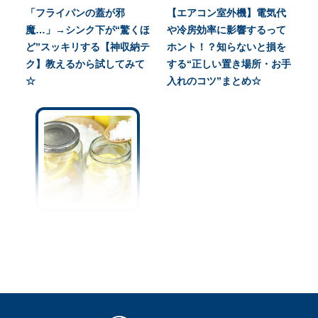
「フライパンの蓋が邪
【エアコン室外機】電気代
魔…」→シンク下が“驚くほ
や冷房効率に影響するって
ど”スッキリする【神収納テ
ホント！？知らないと損を
ク】教えるから試してみて
する“正しい置き場所・お手
☆
入れのコツ”まとめ☆
この夏、常備しておきたい
『塩レモン』の作り方☆熱
中症対策に役立つ活用法や
時短で作るテクも紹介！