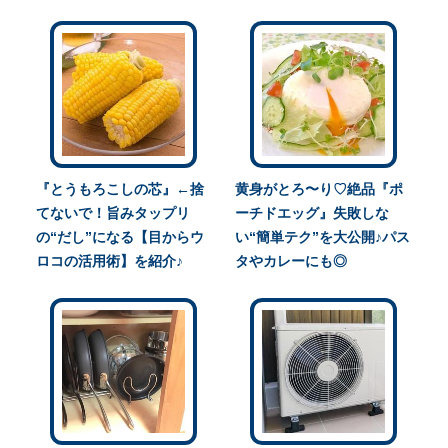
『とうもろこしの芯』←捨
黄身がとろ〜り♡絶品『ポ
てないで！旨みタップリ
ーチドエッグ』失敗しな
の“だし”になる【目からウ
い“簡単テク”を大公開♪パス
ロコの活用術】を紹介♪
タやカレーにも◎